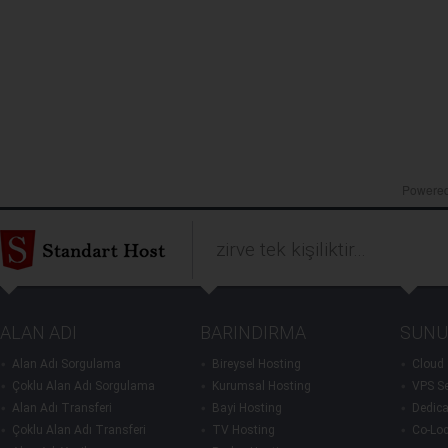
Powere
zirve tek kişiliktir...
ALAN ADI
BARINDIRMA
SUNU
Alan Adı Sorgulama
Bireysel Hosting
Cloud 
Çoklu Alan Adı Sorgulama
Kurumsal Hosting
VPS Se
Alan Adı Transferi
Bayi Hosting
Dedica
Çoklu Alan Adı Transferi
TV Hosting
Co-Loc