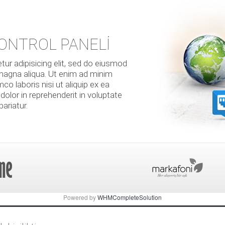
ONTROL PANELİ
ur adipisicing elit, sed do eiusmod
 magna aliqua. Ut enim ad minim
co laboris nisi ut aliquip ex ea
lor in reprehenderit in voluptate
pariatur.
Powered by
WHMCompleteSolution