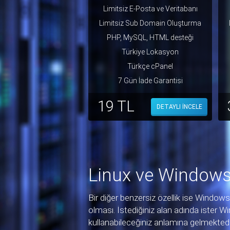
Limitsiz E-Posta ve Veritabanı
Limitsiz Sub Domain Oluşturma
PHP, MySQL, HTML desteği
Türkiye Lokasyon
Türkçe cPanel
7 Gün İade Garantisi
19 TL
DETAYLI İNCELE
Linux ve Windows 
Bir diğer benzersiz özellik ise Windows
olması. İstediğiniz alan adında ister 
kullanabileceğiniz anlamına gelmektedir. 