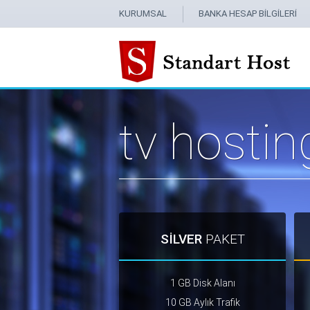
KURUMSAL
BANKA HESAP BİLGİLERİ
tv hostin
SİLVER
PAKET
1 GB Disk Alanı
10 GB Aylık Trafik