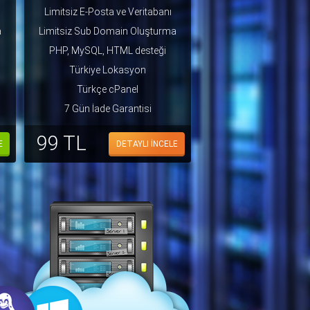
Limitsiz E-Posta ve Veritabanı
a
Limitsiz Sub Domain Oluşturma
PHP, MySQL, HTML desteği
Türkiye Lokasyon
Türkçe cPanel
7 Gün İade Garantisi
99 TL
E
DETAYLI İNCELE