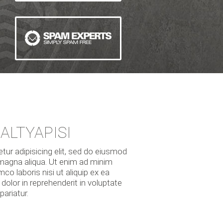
ALTYAPISI
ur adipisicing elit, sed do eiusmod
 magna aliqua. Ut enim ad minim
co laboris nisi ut aliquip ex ea
olor in reprehenderit in voluptate
pariatur.