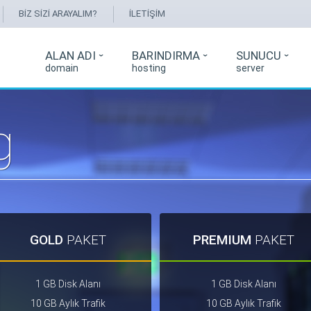
BİZ SİZİ ARAYALIM?
İLETİŞİM
ALAN ADI
BARINDIRMA
SUNUCU
domain
hosting
server
g
GOLD
PAKET
PREMIUM
PAKET
1 GB Disk Alanı
1 GB Disk Alanı
10 GB Aylık Trafik
10 GB Aylık Trafik