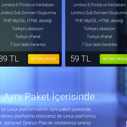
Limitsiz E-Posta ve Veritabanı
Limitsiz E-Posta ve Veritabanı
Limitsiz Sub Domain Oluşturma
Limitsiz Sub Domain Oluşturm
PHP, MySQL, HTML desteği
PHP, MySQL, HTML desteği
Türkiye Lokasyon
Türkiye Lokasyon
Türkçe cPanel
Türkçe cPanel
7 Gün İade Garantisi
7 Gün İade Garantisi
39 TL
59 TL
DETAYLI İNCELE
DETAYLI İNCEL
Aynı Paket İçerisinde
 ve Linux platformlarının aynı paket içerisinde
Windows platformu isterseniz de Linux platformu
daha.net Sınırsız Plan ile isteklerinizi sınırsız