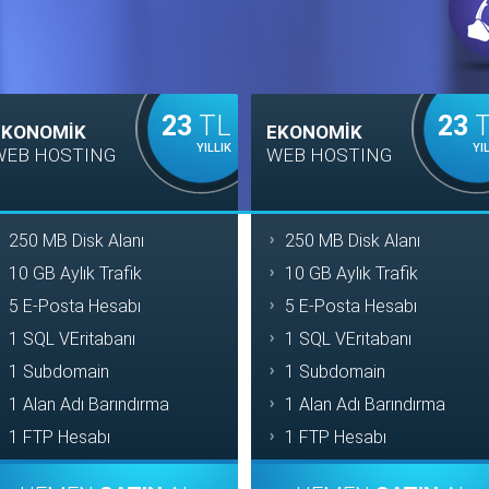
23
TL
23
T
EKONOMİK
EKONOMİK
YILLIK
YI
WEB HOSTING
WEB HOSTING
250 MB Disk Alanı
250 MB Disk Alanı
10 GB Aylık Trafik
10 GB Aylık Trafik
5 E-Posta Hesabı
5 E-Posta Hesabı
1 SQL VEritabanı
1 SQL VEritabanı
1 Subdomain
1 Subdomain
1 Alan Adı Barındırma
1 Alan Adı Barındırma
1 FTP Hesabı
1 FTP Hesabı