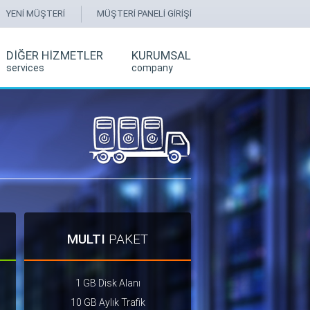
YENİ MÜŞTERİ
MÜŞTERİ PANELİ GİRİŞİ
DİĞER HİZMETLER
KURUMSAL
services
company
MULTI
PAKET
1 GB Disk Alanı
10 GB Aylık Trafik