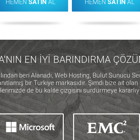
HEMEN
SATIN
AL
HEMEN
SATIN
AL
'NIN EN İYİ BARINDIRMA ÇÖZ
dan beri Alanadı, Web Hosting, Bulut Sunucu Servi
anıtlamış bir Türkiye markasıdır. Şimdi bize ait olan 
slerimizde de bu kalite çizgisini sürdürmeye kararlıyı