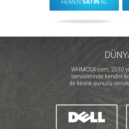
HEMEN
SATIN
AL
DÜNYA
WHMCSX.com, 2010 yılın
servislerinde kendini k
ile kiralık sunucu servi