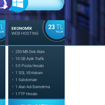
L
23
TL
EKONOMİK
LLIK
YILLIK
WEB HOSTING
250 MB Disk Alanı
10 GB Aylık Trafik
5 E-Posta Hesabı
1 SQL VEritabanı
1 Subdomain
1 Alan Adı Barındırma
1 FTP Hesabı